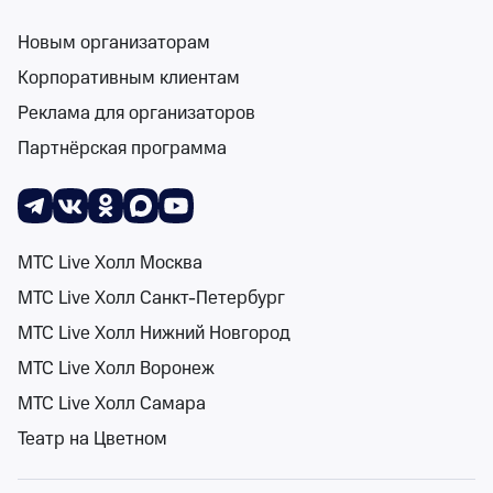
Новым организаторам
Корпоративным клиентам
Реклама для организаторов
Балет Аллы Духовой «Тодес». Превью
Партнёрская программа
Новосибирский Дом ученых СО РАН (Академгородок)
октябрь и ноябрь
Новосибирский Дом ученых СО РАН (Академгородок)
от 2 500 ₽
октябрь и ноябрь
•
осталось более 100 билетов
МТС Live Холл Москва
Концерты
МТС Live Холл Санкт-Петербург
Билеты от 2 500 ₽
МТС Live Холл Нижний Новгород
МТС Live Холл Воронеж
12+
МТС Live Холл Самара
Театр на Цветном