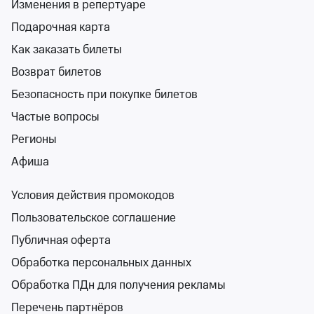
Изменения в репертуаре
Подарочная карта
Поиск
Помощь
Корзина
Войти
Как заказать билеты
Хореографические и танцевальные шоу в
Возврат билетов
Новосибирской области
Спектакли
Концерты
Детям
Классика
Подарочная карта
Мюзи
2 события
Безопасность при покупке билетов
События на карте
Частые вопросы
Регионы
Афиша
Условия действия промокодов
Сортировка
Площадка
2 фильтра
Пользовательское соглашение
Публичная оферта
Поиск
Обработка персональных данных
Обработка ПДн для получения рекламы
6+
Перечень партнёров