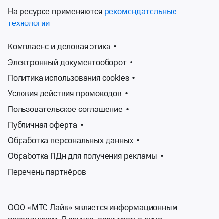
На ресурсе применяются
рекомендательные
Фольклорный ансамбль «Рождество»
технологии
ДК «Приморский»
вс 7 фев 2027, 13:00
Комплаенс и деловая этика
•
ДК «Приморский»
Электронный документооборот
•
от 300 ₽
вс 7 февраля 2027, 13:00
•
осталось более 100 билетов
Политика использования cookies
•
Концерты, Классика
Условия действия промокодов
•
Билеты от 300 ₽
Пользовательское соглашение
•
Публичная оферта
•
Концертный сезон непрерывен, а значит у вас всегда
Обработка персональных данных
•
есть возможность послушать любимую музыку.
Афиша концертов Новосибирской области ежедневно
Обработка ПДн для получения рекламы
•
пополняется: от классической и джазовой музыки, до
Перечень партнёров
рока и электроники, от популярной музыки до
андеграунда. Знаменитые, заслуженные музыканты,
начинающие и андеграундные исполнители, музыка
ООО «МТС Лайв» является информационным
для души, для танцев, для настроения. У вас всегда